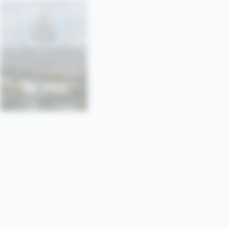
SONU
SORBONNE • PARIS