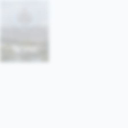
SONU
SORBONNE • PARIS