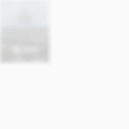
SONU
SORBONNE • PARIS