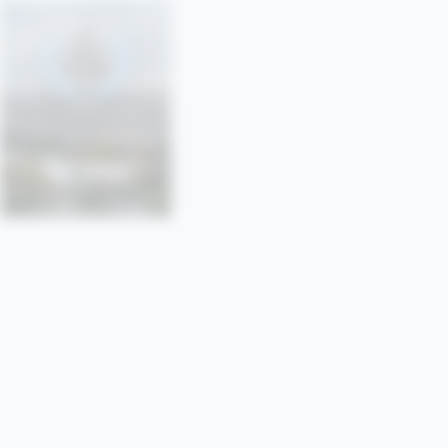
SONU
SORBONNE • PARIS