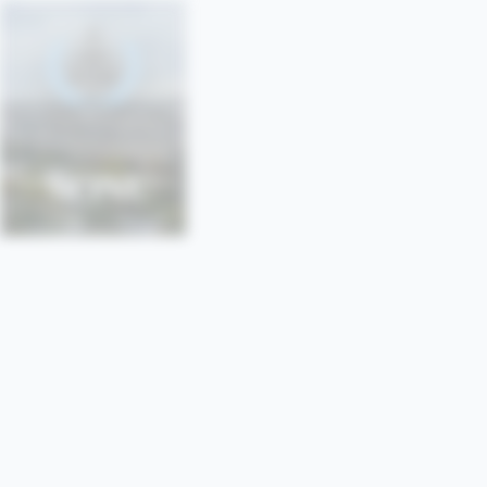
SONU
SORBONNE • PARIS