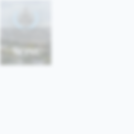
SONU
SORBONNE • PARIS