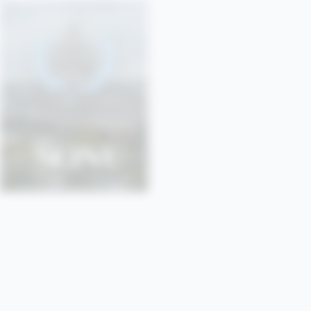
SONU
SORBONNE • PARIS