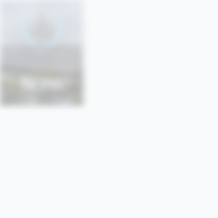
SONU
SORBONNE • PARIS