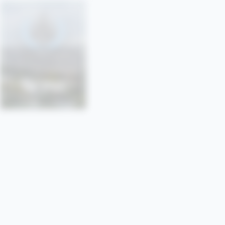
SONU
SORBONNE • PARIS