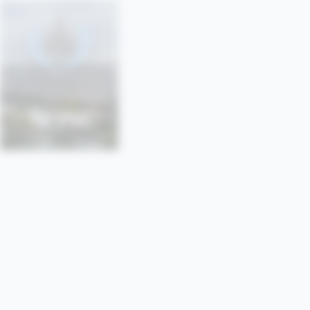
SONU
SORBONNE • PARIS