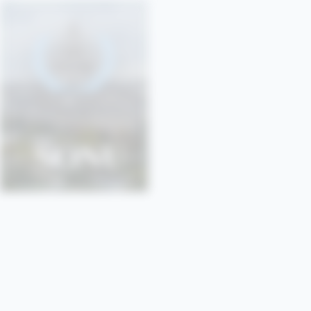
SONU
SORBONNE • PARIS