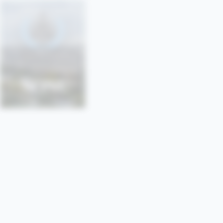
SONU
SORBONNE • PARIS