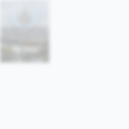
SONU
SORBONNE • PARIS