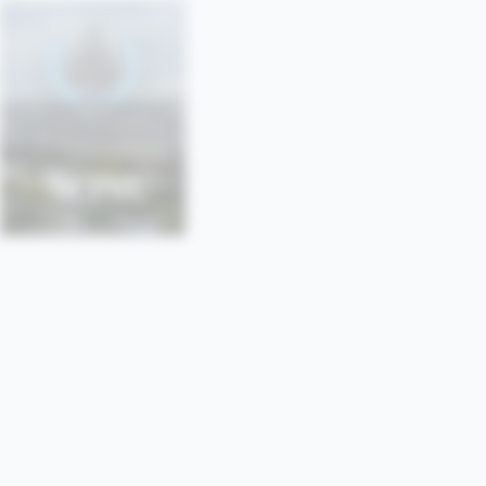
SONU
SORBONNE • PARIS