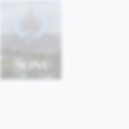
SONU
SORBONNE • PARIS