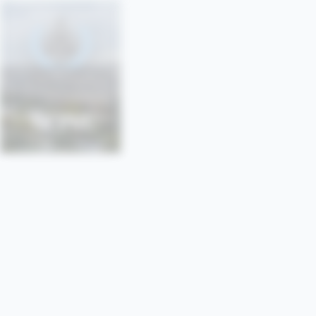
SONU
SORBONNE • PARIS