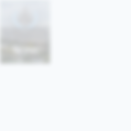
SONU
SORBONNE • PARIS