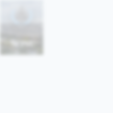
SONU
SORBONNE • PARIS