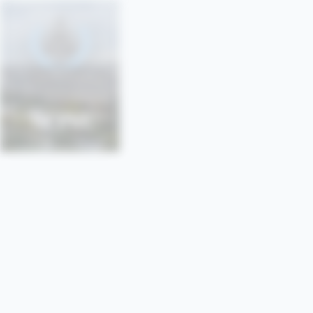
SONU
SORBONNE • PARIS