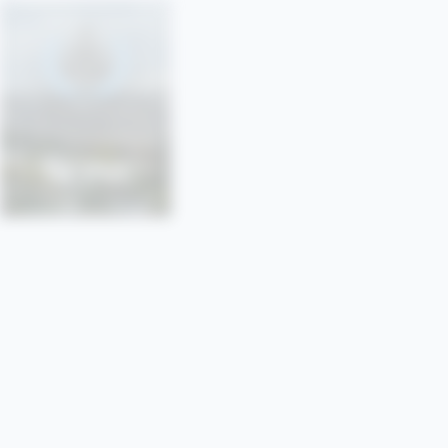
SONU
SORBONNE • PARIS