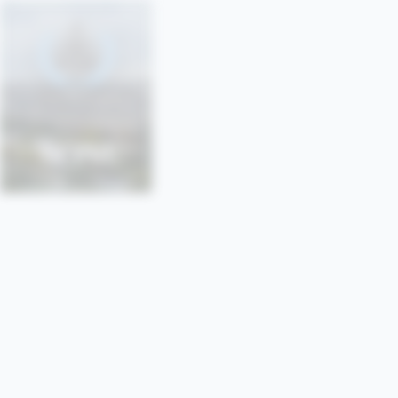
SONU
SORBONNE • PARIS