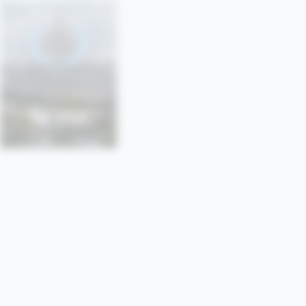
SONU
SORBONNE • PARIS