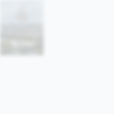
SONU
SORBONNE • PARIS