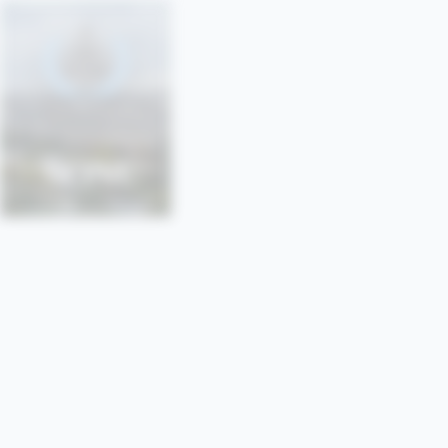
SONU
SORBONNE • PARIS