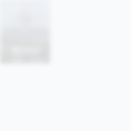
SONU
SORBONNE • PARIS