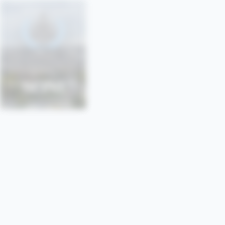
SONU
SORBONNE • PARIS